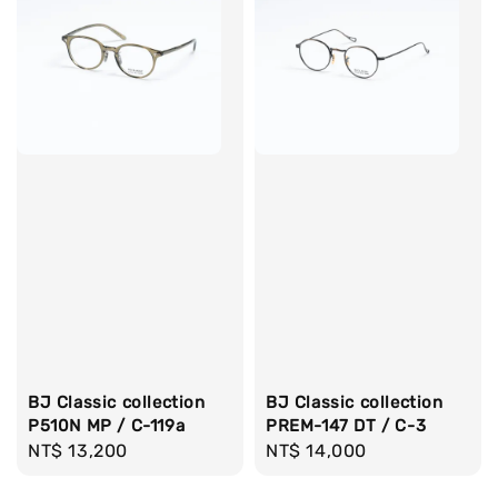
BJ Classic collection
BJ Classic collection
P510N MP / C-119a
PREM-147 DT / C-3
Regular
NT$ 13,200
Regular
NT$ 14,000
price
price