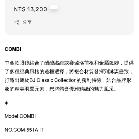
Regular
NT$ 13,200
price
分享
COMBI
中金款眼鏡結合了醋酸纖維或賽璐珞前框和金屬鏡腳，提供
了多種經典風格的邊框選擇，將複合材質發揮到淋漓盡致，
打造出屬於BJ Classic Collection的獨到特徵，結合品牌形
象的精美羽翼元素，您將體會優雅精緻的魅力風采。
◈
Model:COMBI
NO.COM-551A IT