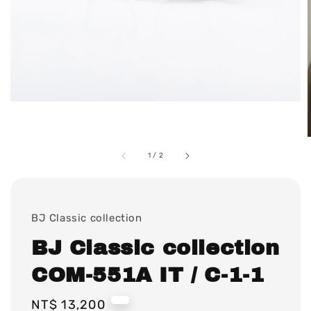
1
/
2
BJ Classic collection
BJ Classic collection
COM-551A IT / C-1-1
Regular
NT$ 13,200