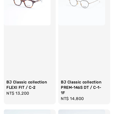
BJ Classic collection
BJ Classic collection
FLEXI FIT / C-2
PREM-146S DT / C-1-
1F
Regular
NT$ 13,200
Regular
NT$ 14,800
price
price