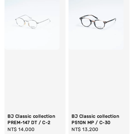
BJ Classic collection
BJ Classic collection
PREM-147 DT / C-2
P510N MP / C-30
Regular
NT$ 14,000
Regular
NT$ 13,200