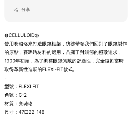
price
分享
◍CELLULOID◍
使用賽璐珞來打造眼鏡框架，彷彿帶領我們回到了眼鏡製作
的原點，賽璐珞材料的選用，凸顯了對細節的極致追求，
1900年初頭，為了調整眼鏡佩戴的舒適性，完全復刻當時
取得革新性進展的FLEXI-FIT款式。
-
型號：FLEXI FIT
色號：C-2
材質：賽璐珞
尺寸：47□22-148