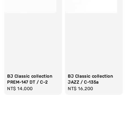
BJ Classic collection
BJ Classic collection
PREM-147 DT / C-2
JAZZ / C-135a
Regular
NT$ 14,000
Regular
NT$ 16,200
price
price