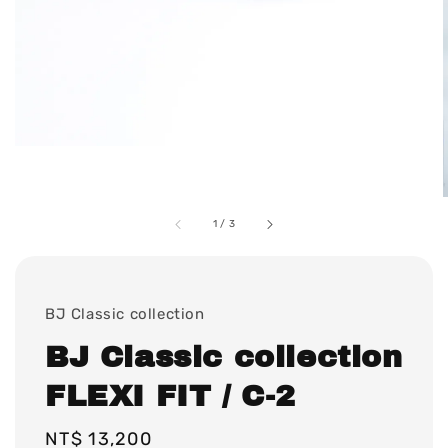
1
/
3
BJ Classic collection
BJ Classic collection
FLEXI FIT / C-2
Regular
NT$ 13,200