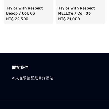
Taylor with Respect
Taylor with Respect
Bebop / Col. 03
MELLOW / Col. 03
Regular
NT$ 22,500
Regular
NT$ 21,000
price
price
關於我們
ai人像眼鏡配戴目錄網站