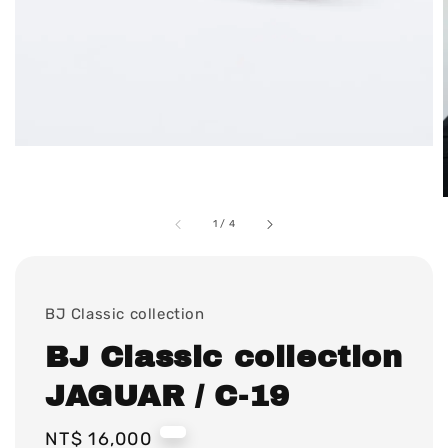
1
/
4
BJ Classic collection
BJ Classic collection
JAGUAR / C-19
Regular
NT$ 16,000