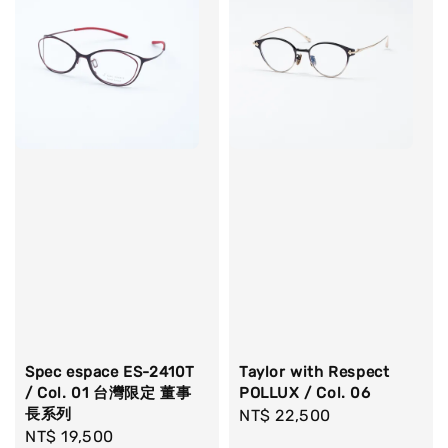
Spec espace ES-2410T
Taylor with Respect
/ Col. 01 台灣限定 董事
POLLUX / Col. 06
長系列
Regular
NT$ 22,500
Regular
NT$ 19,500
price