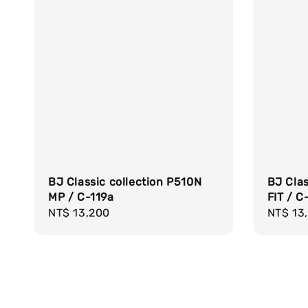
BJ Classic collection P510N
BJ Clas
MP / C-119a
FIT / C
Regular
NT$ 13,200
Regula
NT$ 13
price
price