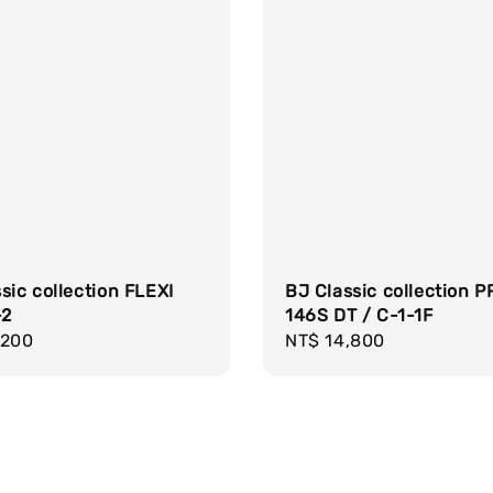
sic collection FLEXI
BJ Classic collection 
-2
146S DT / C-1-1F
r
,200
Regular
NT$ 14,800
price