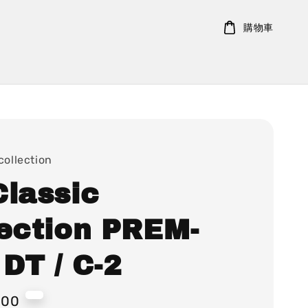
購物車
collection
Classic
lection PREM-
DT / C-2
000