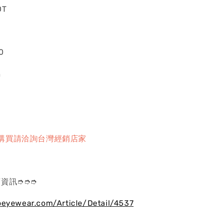
DT
0
屬
購買請洽詢台灣經銷店家
資訊➮➮➮
oeyewear.com/Article/Detail/4537