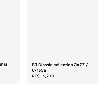
PREM-
BJ Classic collection JAZZ /
C-135a
Regular
NT$ 16,200
price