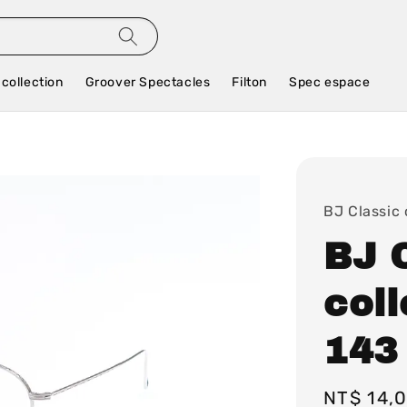
 collection
Groover Spectacles
Filton
Spec espace
BJ Classic 
BJ 
col
143 
Regular
NT$ 14,