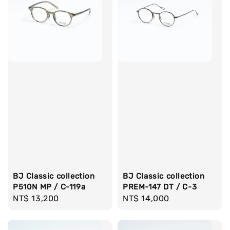
BJ Classic collection
BJ Classic collection
P510N MP / C-119a
PREM-147 DT / C-3
Regular
NT$ 13,200
Regular
NT$ 14,000
price
price