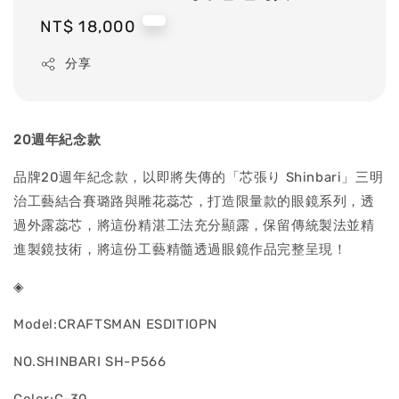
Regular
NT$ 18,000
price
分享
20
週年紀念款
品牌20週年紀念款，以即將失傳的「芯張り Shinbari」三明
治工藝結合賽璐路與雕花蕊芯，打造限量款的眼鏡系列，透
過外露蕊芯，將這份精湛工法充分顯露，保留傳統製法並精
進製鏡技術，將這份工藝精髓透過眼鏡作品完整呈現！
◈
Model:CRAFTSMAN ESDITIOPN
NO.SHINBARI SH-P566