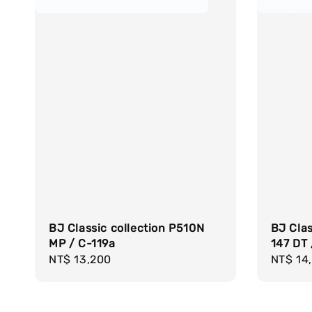
BJ Classic collection P510N
BJ Clas
MP / C-119a
147 DT 
Regular
NT$ 13,200
Regula
NT$ 14
price
price