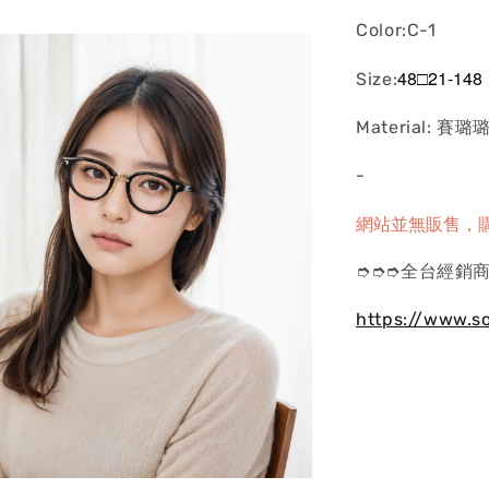
Color:C-1
48□21-148
Size:
Material: 賽璐
-
網站並無販售，
➮➮➮全台經銷商
https://www.s