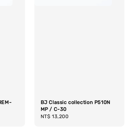
PREM-
BJ Classic collection P510N
MP / C-30
Regular
NT$ 13,200
price