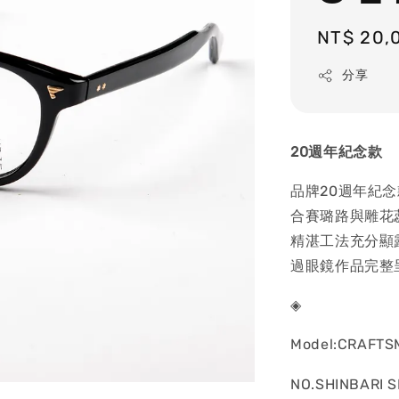
Regular
NT$ 20,
price
分享
20
週年紀念款
品牌20週年紀念
合賽璐路與雕花
精湛工法充分顯
過眼鏡作品完整
◈
Model:CRAFTS
NO.SHINBARI 