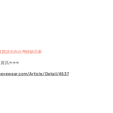
璐
購買請洽詢台灣經銷店家
資訊➮➮➮
oeyewear.com/Article/Detail/4537