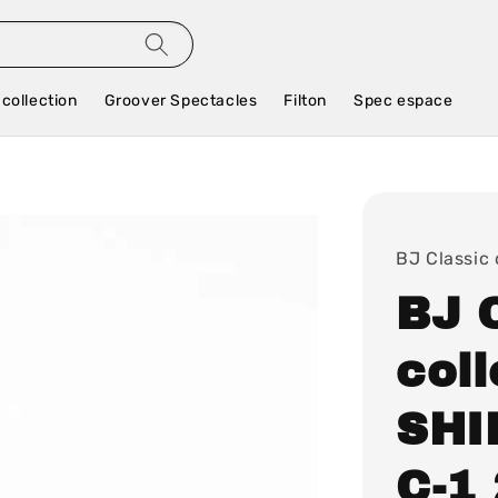
 collection
Groover Spectacles
Filton
Spec espace
BJ Classic 
BJ 
coll
SHI
C-