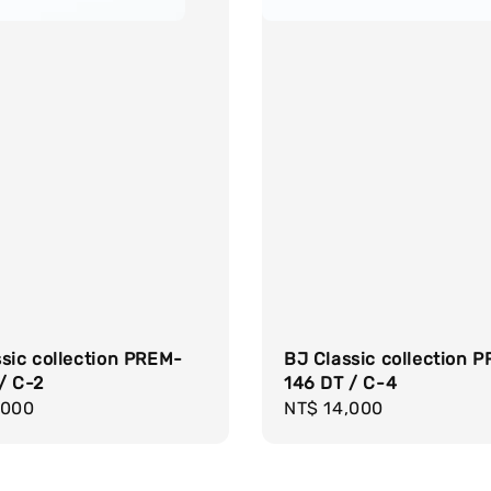
sic collection PREM-
BJ Classic collection 
/ C-2
146 DT / C-4
r
,000
Regular
NT$ 14,000
price