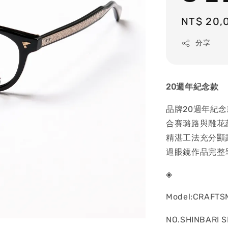
Regular
NT$ 20,
price
分享
20
週年紀念款
品牌20週年紀念
合賽璐路與雕花
精湛工法充分顯
過眼鏡作品完整
◈
Model:CRAFTS
NO.SHINBARI S