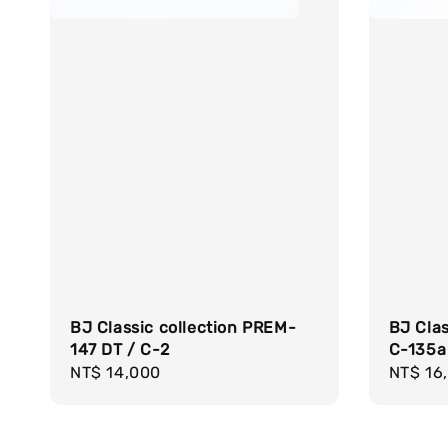
BJ Classic collection PREM-
BJ Clas
147 DT / C-2
C-135a
Regular
NT$ 14,000
Regula
NT$ 16
price
price