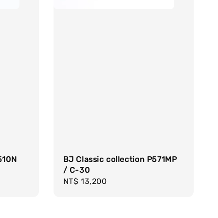
P510N
BJ Classic collection P571MP
/ C-30
Regular
NT$ 13,200
price