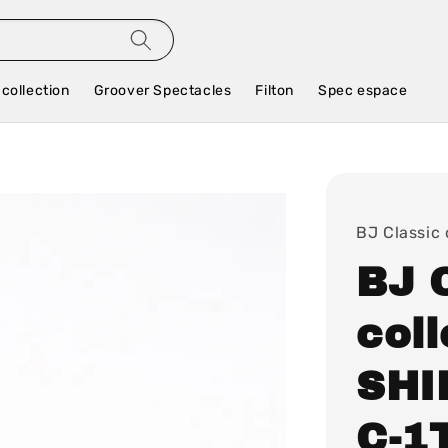
 collection
Groover Spectacles
Filton
Spec espace
BJ Classic 
BJ 
coll
SHI
C-