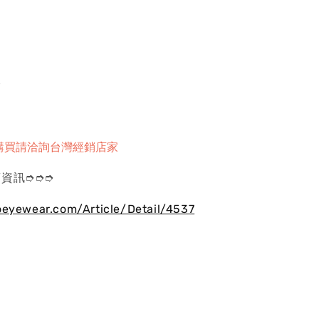
璐
購買請洽詢台灣經銷店家
資訊➮➮➮
oeyewear.com/Article/Detail/4537