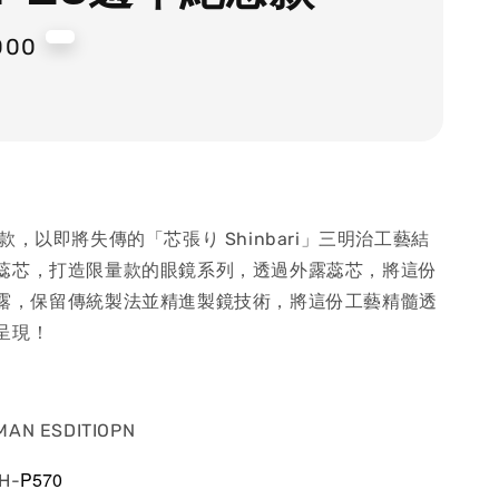
000
款，以即將失傳的「芯張り Shinbari」三明治工藝結
蕊芯，打造限量款的眼鏡系列，透過外露蕊芯，將這份
露，保留傳統製法並精進製鏡技術，將這份工藝精髓透
呈現！
MAN ESDITIOPN
P570
H-