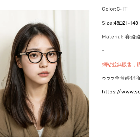
-1T
Color:C
48□21-148
Size:
Material: 賽璐
-
網站並無販售，
➮➮➮全台經銷商
https://www.s