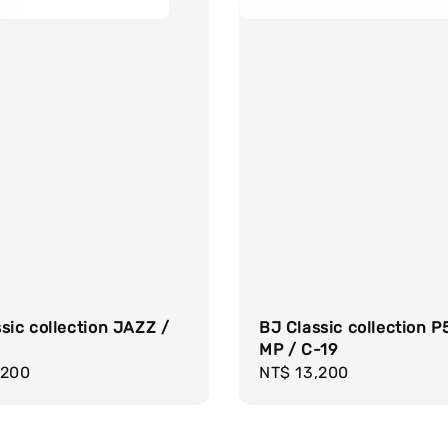
sic collection JAZZ /
BJ Classic collection 
MP / C-19
r
,200
Regular
NT$ 13,200
price