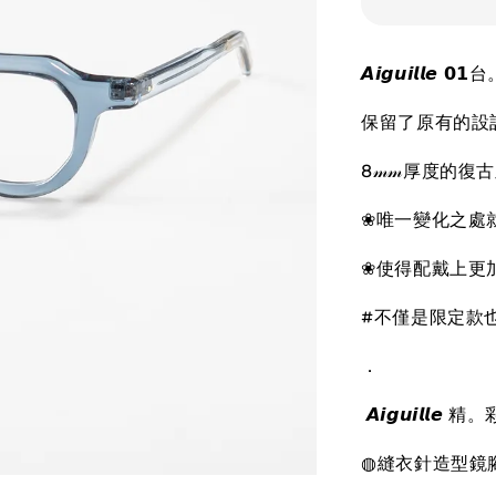
𝘼𝙞𝙜𝙪𝙞𝙡𝙡
保留了原有的設
8𝓂𝓂厚度的
❀唯一變化之處就
❀使得配戴上更
#不僅是限定款
．
𝘼𝙞𝙜𝙪𝙞𝙡𝙡
◍縫衣針造型鏡