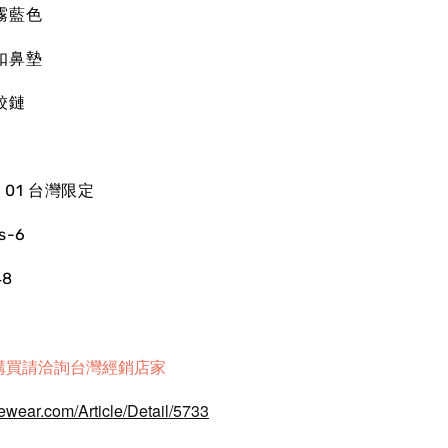
霧藍色
扣鼻墊
鉸鏈
ʟʟᴇ 01 台灣限定
ʀs-6
48
購買請洽詢台灣經銷店家
ewear.com/Article/Detail/5733