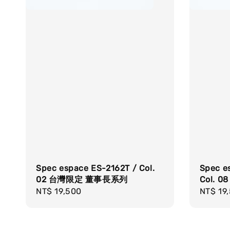
Spec espace ES-2162T / Col.
Spec e
02 台灣限定 董事長系列
Col.
Regular
NT$ 19,500
Regula
NT$ 19
price
price