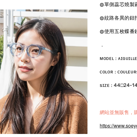
◍單側蕊芯燒製
◍紋路各異的鈕
◍使用五枚蝶番
．
ᴍᴏᴅᴇʟ : ᴀɪɢᴜɪ
ᴄᴏʟᴏʀ : ᴄᴏᴜʟᴇᴜ
sɪᴢᴇ : 44□24-1
網站並無販售，
https://www.soey