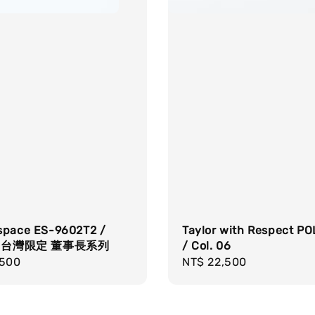
space ES-9602T2 /
Taylor with Respect P
 08 台灣限定 董事長系列
/ Col. 06
r
,500
Regular
NT$ 22,500
price