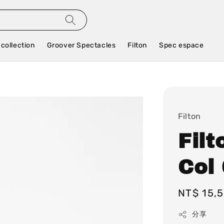
 collection
Groover Spectacles
Filton
Spec espace
Filton
Filt
Col
Regular
NT$ 15,
price
分享