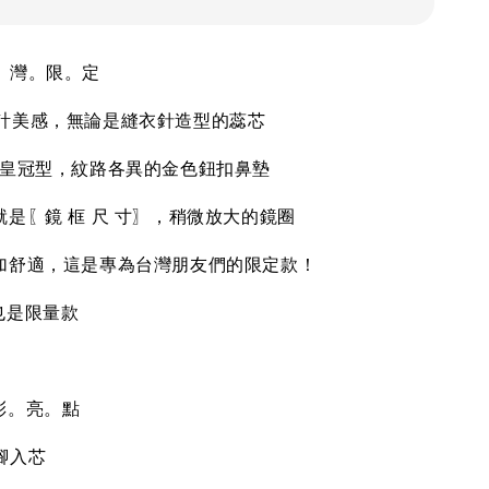
 𝟬𝟭台。灣。限。定
計美感，無論是縫衣針造型的蕊芯
復古皇冠型，紋路各異的金色鈕扣鼻墊
是〖鏡 框 尺 寸〗，稍微放大的鏡圈
加舒適，這是專為台灣朋友們的限定款！
也是限量款
𝙚 精。彩。亮。點
腳入芯