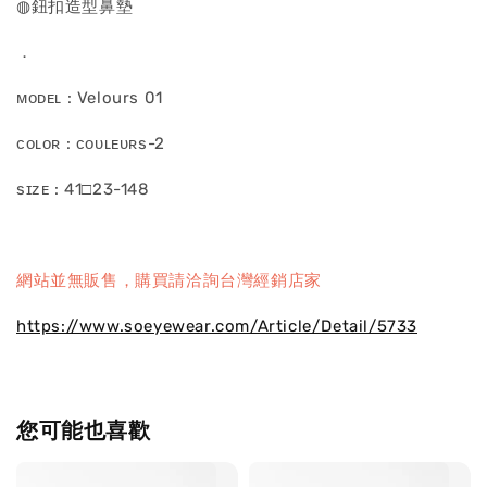
◍鈕扣造型鼻墊
．
ᴍᴏᴅᴇʟ : Velours 01
ᴄᴏʟᴏʀ : ᴄᴏᴜʟᴇᴜʀs-2
sɪᴢᴇ : 41□23-148
網站並無販售，購買請洽詢台灣經銷店家
https://www.soeyewear.com/Article/Detail/5733
您可能也喜歡