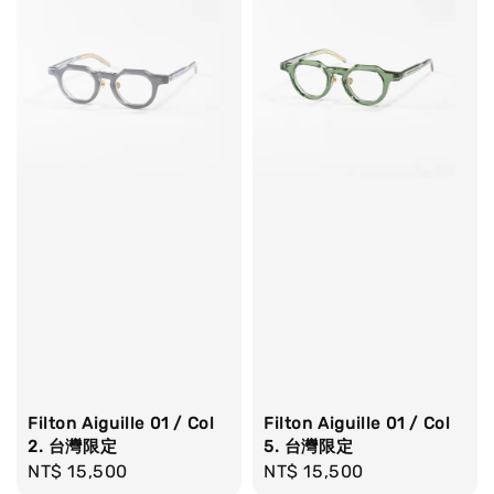
Filton Aiguille 01 / Col
Filton Aiguille 01 / Col
2. 台灣限定
5. 台灣限定
Regular
NT$ 15,500
Regular
NT$ 15,500