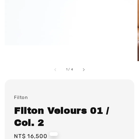
1
/
4
Filton
Filton Velours 01 /
Col. 2
Regular
NT$ 16,500