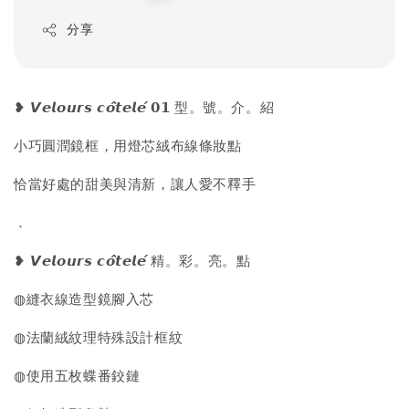
price
分享
❥ 𝙑𝙚𝙡𝙤𝙪𝙧𝙨 𝙘𝙤̂𝙩𝙚𝙡𝙚́ 𝟬𝟭 型。號。介。紹
小巧圓潤鏡框，用燈芯絨布線條妝點
恰當好處的甜美與清新，讓人愛不釋手
．
❥ 𝙑𝙚𝙡𝙤𝙪𝙧𝙨 𝙘𝙤̂𝙩𝙚𝙡𝙚́ 精。彩。亮。點
◍縫衣線造型鏡腳入芯
◍法蘭絨紋理特殊設計框紋
◍使用五枚蝶番鉸鏈