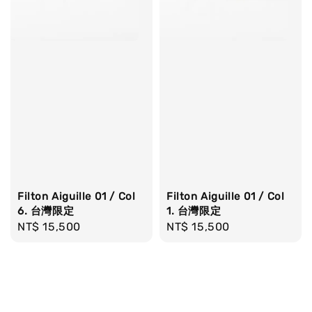
Filton Aiguille 01 / Col
Filton Aiguille 01 / Col
6. 台灣限定
1. 台灣限定
Regular
NT$ 15,500
Regular
NT$ 15,500
price
price