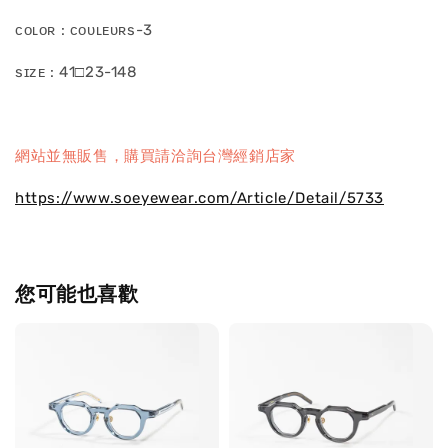
ᴄᴏʟᴏʀ : ᴄᴏᴜʟᴇᴜʀs-3
sɪᴢᴇ : 41□23-148
網站並無販售，購買請洽詢台灣經銷店家
https://www.soeyewear.com/Article/Detail/5733
您可能也喜歡