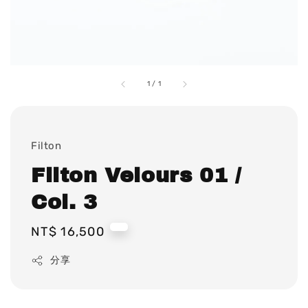
1
/
1
Filton
Filton Velours 01 /
Col. 3
Regular
NT$ 16,500
price
分享