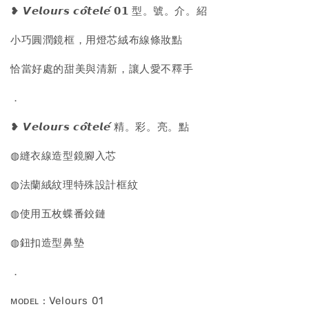
❥ 𝙑𝙚𝙡𝙤𝙪𝙧𝙨 𝙘𝙤̂𝙩𝙚𝙡𝙚́ 𝟬𝟭 型。號。介。紹
小巧圓潤鏡框，用燈芯絨布線條妝點
恰當好處的甜美與清新，讓人愛不釋手
．
❥ 𝙑𝙚𝙡𝙤𝙪𝙧𝙨 𝙘𝙤̂𝙩𝙚𝙡𝙚́ 精。彩。亮。點
◍縫衣線造型鏡腳入芯
◍法蘭絨紋理特殊設計框紋
◍使用五枚蝶番鉸鏈
◍鈕扣造型鼻墊
．
ᴍᴏᴅᴇʟ : Velours 01