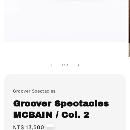
1
/
3
Groover Spectacles
Groover Spectacles
MCBAIN / Col. 2
Regular
NT$ 13,500