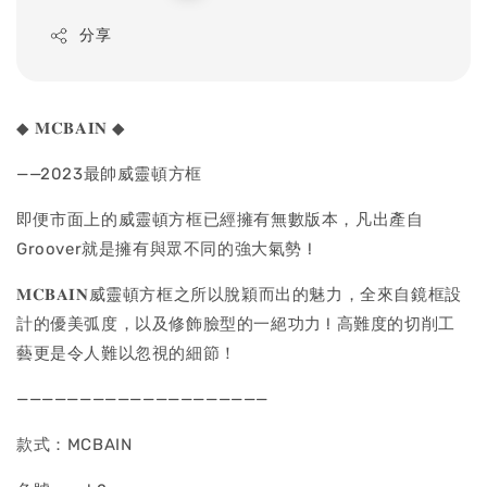
price
分享
◆ 𝐌𝐂𝐁𝐀𝐈𝐍 ◆
——2023最帥威靈頓方框
即便市面上的威靈頓方框已經擁有無數版本，凡出產自
Groover就是擁有與眾不同的強大氣勢 !
𝐌𝐂𝐁𝐀𝐈𝐍威靈頓方框之所以脫穎而出的魅力，全來自鏡框設
計的優美弧度，以及修飾臉型的一絕功力 ! 高難度的切削工
藝更是令人難以忽視的細節！
————————————————————
款式：MCBAIN