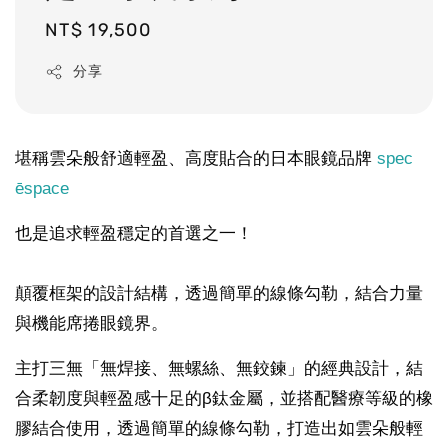
Regular
NT$ 19,500
price
分享
堪稱雲朵般舒適輕盈、高度貼合的日本眼鏡品牌
spec
ēspace
也是追求輕盈穩定的首選之一！
顛覆框架的設計結構，透過簡單的線條勾勒，結合力量
與機能席捲眼鏡界。
主打三無「無焊接、無螺絲、無鉸鍊」的經典設計，結
合柔韌度與輕盈感十足的β鈦金屬，並搭配醫療等級的橡
膠結合使用，透過簡單的線條勾勒，打造出如雲朵般輕