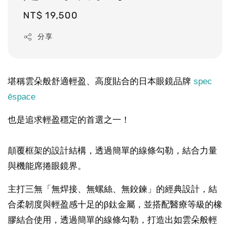
Regular
NT$ 19,500
price
分享
堪稱雲朵般舒適輕盈、高度貼合的日本眼鏡品牌
spec
ēspace
也是追求輕盈穩定的首選之一！
顛覆框架的設計結構，透過簡單的線條勾勒，結合力量
與機能席捲眼鏡界。
主打三無「無焊接、無螺絲、無鉸鍊」的經典設計，結
合柔韌度與輕盈感十足的β鈦金屬，並搭配醫療等級的橡
膠結合使用，透過簡單的線條勾勒，打造出如雲朵般輕