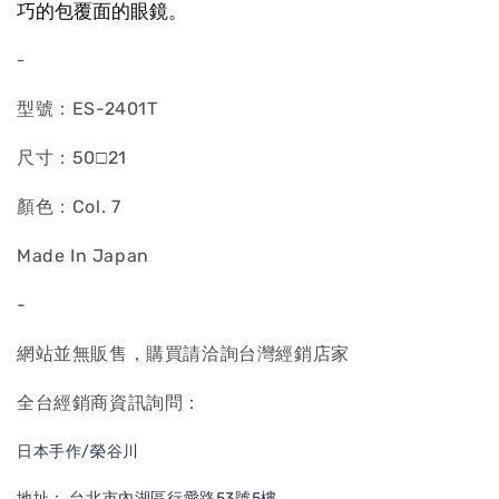
巧的包覆面的眼鏡。
-
型號：ES-2401T
尺寸：50□21
顏色：Col. 7
Made In Japan
-
網站並無販售，購買請洽詢台灣經銷店家
全台經銷商資訊詢問：
日本手作/榮谷川
地址： 台北市內湖區行愛路53號5樓