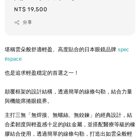
Regular
NT$ 19,500
price
分享
堪稱雲朵般舒適輕盈、高度貼合的日本眼鏡品牌
spec
ēspace
也是追求輕盈穩定的首選之一！
顛覆框架的設計結構，透過簡單的線條勾勒，結合力量
與機能席捲眼鏡界。
主打三無「無焊接、無螺絲、無鉸鍊」的經典設計，結
合柔韌度與輕盈感十足的β鈦金屬，並搭配醫療等級的橡
膠結合使用，透過簡單的線條勾勒，打造出如雲朵般輕