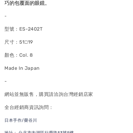
巧的包覆面的眼鏡。
-
型號：ES-2402T
尺寸：51□19
顏色：Col. 8
Made In Japan
-
網站並無販售，購買請洽詢台灣經銷店家
全台經銷商資訊詢問：
日本手作/榮谷川
地址： 台北市內湖區行愛路53號5樓