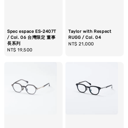
Spec espace ES-2407T
Taylor with Respect
/ Col. 06 台灣限定 董事
RUGG / Col. 04
長系列
Regular
NT$ 21,000
Regular
NT$ 19,500
price
price