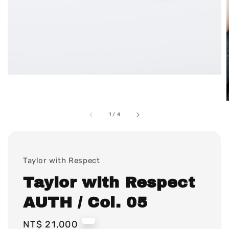
1
/
4
Taylor with Respect
Taylor with Respect
AUTH / Col. 05
Regular
NT$ 21,000