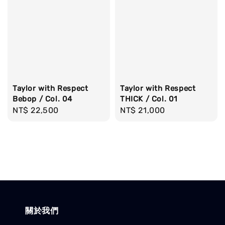
Taylor with Respect
Taylor with Respect
Bebop / Col. 04
THICK / Col. 01
Regular
NT$ 22,500
Regular
NT$ 21,000
price
price
關於我們