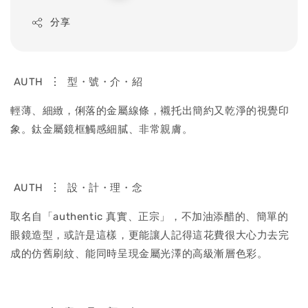
price
分享
⋮
AUTH
型・號・介・紹
輕薄、細緻，俐落的金屬線條，襯托出簡約又乾淨的視覺印
象。鈦金屬鏡框觸感細膩、非常親膚。
⋮
AUTH
設・計・理・念
取名自「authentic 真實、正宗」，不加油添醋的、簡單的
眼鏡造型，或許是這樣，更能讓人記得這花費很大心力去完
成的仿舊刷紋、能同時呈現金屬光澤的高級漸層色彩。