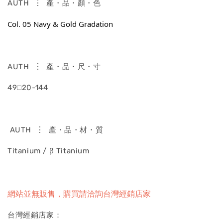
⋮
AUTH
產・品・顏・色
Col. 05 Navy & Gold Gradation
⋮
AUTH
產・品・尺・寸
49□20-144
⋮
AUTH
產・品・材・質
Titanium / β Titanium
網站並無販售，購買請洽詢台灣經銷店家
台灣經銷店家：