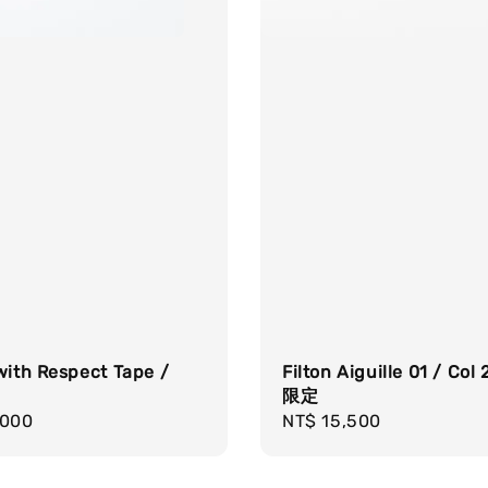
with Respect Tape /
Filton Aiguille 01 / Col
限定
r
,000
Regular
NT$ 15,500
price