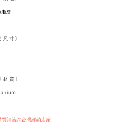
金色漸層
 〔產 品 尺 寸〕
 〔產 品 材 質〕
itanium
購買請洽詢台灣經銷店家