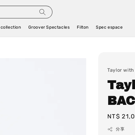
 collection
Groover Spectacles
Filton
Spec espace
Taylor with
Tay
BAC
Regular
NT$ 21,
price
分享