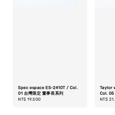
Spec espace ES-2410T / Col.
Taylor 
01 台灣限定 董事長系列
Col. 05
Regular
NT$ 19,500
Regula
NT$ 21
price
price