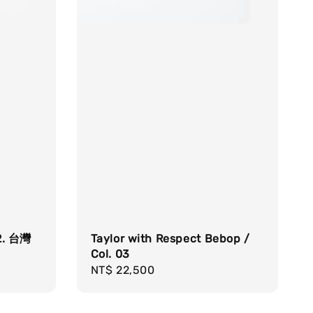
 2. 台灣
Taylor with Respect Bebop /
Col. 03
Regular
NT$ 22,500
price