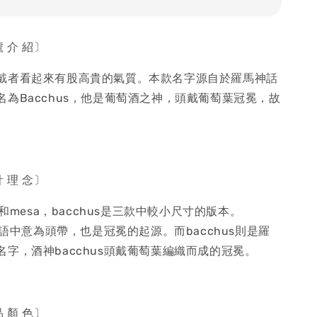
 〔型 號 介 紹〕
戴者看起來有股高貴的氣質。本款名字源自於羅馬神話
名為Bacchus，他是葡萄酒之神，頭戴葡萄葉冠冕，故
 〔設 計 理 念〕
a和mesa，bacchus是三款中較小尺寸的版本。
希臘語中意為頭帶，也是冠冕的起源。而bacchus則是羅
字，酒神bacchus頭戴葡萄葉編織而成的冠冕。
 〔產 品 顏 色〕