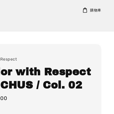
購物車
 Respect
lor with Respect
CHUS / Col. 02
000