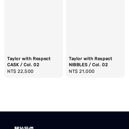
Taylor with Respect
Taylor with Respect
CASK / Col. 02
NIBBLES / Col. 02
Regular
NT$ 22,500
Regular
NT$ 21,000
price
price
關於我們