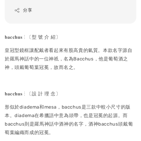
price
分享
𝐛𝐚𝐜𝐜𝐡𝐮𝐬 ⋮ 〔型 號 介 紹〕
皇冠型鏡框讓配戴者看起來有股高貴的氣質。本款名字源自
於羅馬神話中的一位神祇，名為Bacchus，他是葡萄酒之
神，頭戴葡萄葉冠冕，故而名之。
𝐛𝐚𝐜𝐜𝐡𝐮𝐬 ⋮ 〔設 計 理 念〕
形似於diadema和mesa，bacchus是三款中較小尺寸的版
本。diadema在希臘語中意為頭帶，也是冠冕的起源。而
bacchus則是羅馬神話中酒神的名字，酒神bacchus頭戴葡
萄葉編織而成的冠冕。