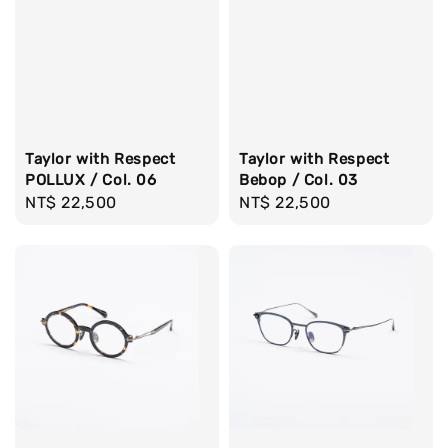
Taylor with Respect
Taylor with Respect
POLLUX / Col. 06
Bebop / Col. 03
Regular
NT$ 22,500
Regular
NT$ 22,500
price
price