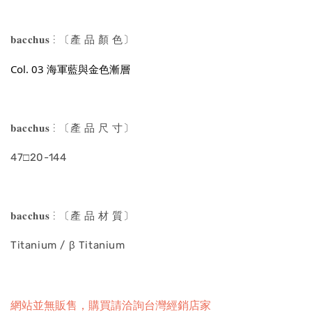
𝐛𝐚𝐜𝐜𝐡𝐮𝐬 ⋮ 〔產 品 顏 色〕
Col. 03 海軍藍與金色漸層
𝐛𝐚𝐜𝐜𝐡𝐮𝐬 ⋮ 〔產 品 尺 寸〕
47□20-144
𝐛𝐚𝐜𝐜𝐡𝐮𝐬 ⋮ 〔產 品 材 質〕
Titanium / β Titanium
網站並無販售，購買請洽詢台灣經銷店家