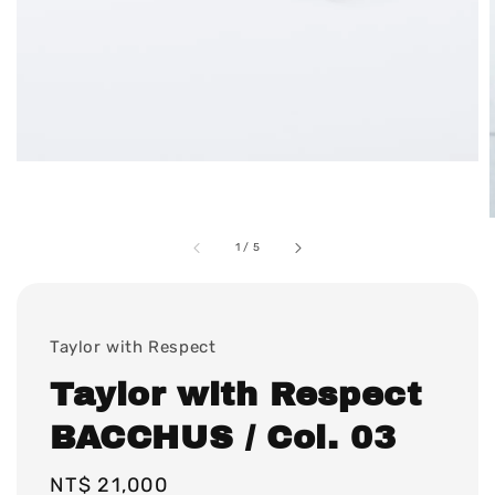
1
/
5
Taylor with Respect
Taylor with Respect
BACCHUS / Col. 03
Regular
NT$ 21,000