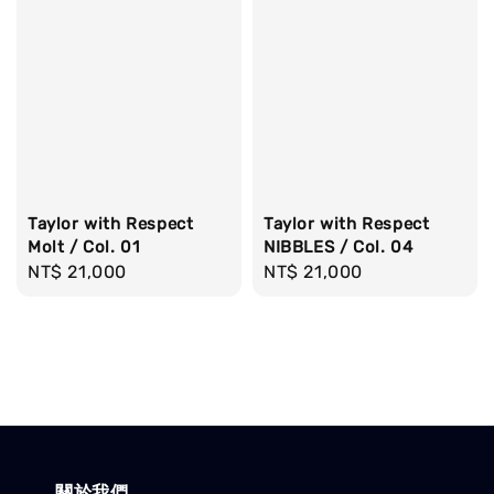
Taylor with Respect
Taylor with Respect
Molt / Col. 01
NIBBLES / Col. 04
Regular
NT$ 21,000
Regular
NT$ 21,000
price
price
關於我們