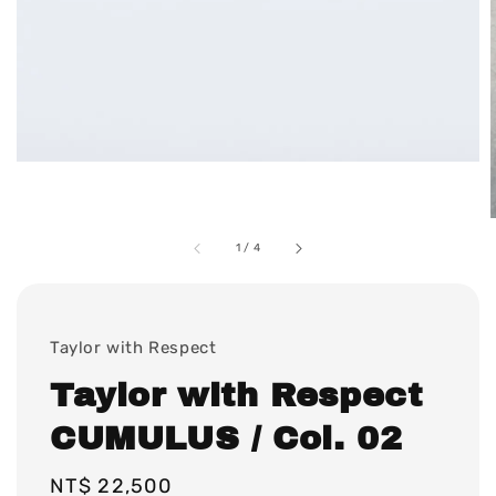
1
/
4
Taylor with Respect
Taylor with Respect
CUMULUS / Col. 02
Regular
NT$ 22,500