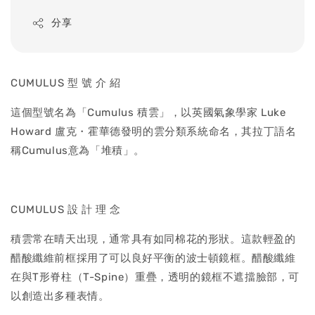
price
分享
CUMULUS 型 號 介 紹
這個型號名為「Cumulus 積雲」，以英國氣象學家 Luke
Howard 盧克・霍華德發明的雲分類系統命名，其拉丁語名
稱Cumulus意為「堆積」。
CUMULUS 設 計 理 念
積雲常在晴天出現，通常具有如同棉花的形狀。這款輕盈的
醋酸纖維前框採用了可以良好平衡的波士頓鏡框。醋酸纖維
在與T形脊柱（T-Spine）重疊，透明的鏡框不遮擋臉部，可
以創造出多種表情。