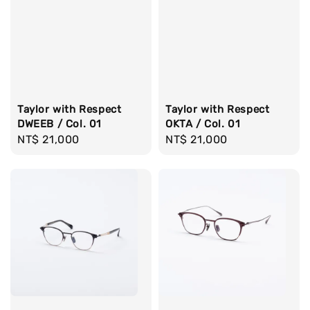
Taylor with Respect
Taylor with Respect
DWEEB / Col. 01
OKTA / Col. 01
Regular
NT$ 21,000
Regular
NT$ 21,000
price
price