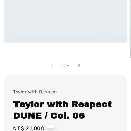
1
/
4
Taylor with Respect
Taylor with Respect
DUNE / Col. 06
Regular
NT$ 21,000