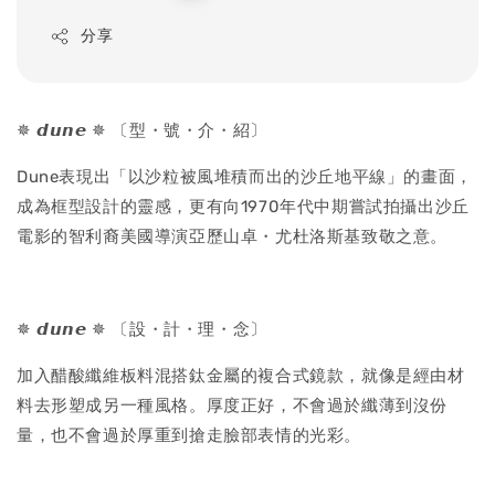
price
分享
✵ 𝙙𝙪𝙣𝙚 ✵ 〔型・號・介・紹〕
Dune表現出「以沙粒被風堆積而出的沙丘地平線」的畫面，
成為框型設計的靈感，更有向1970年代中期嘗試拍攝出沙丘
電影的智利裔美國導演亞歷山卓・尤杜洛斯基致敬之意。
✵ 𝙙𝙪𝙣𝙚 ✵ 〔設・計・理・念〕
加入醋酸纖維板料混搭鈦金屬的複合式鏡款，就像是經由材
料去形塑成另一種風格。厚度正好，不會過於纖薄到沒份
量，也不會過於厚重到搶走臉部表情的光彩。