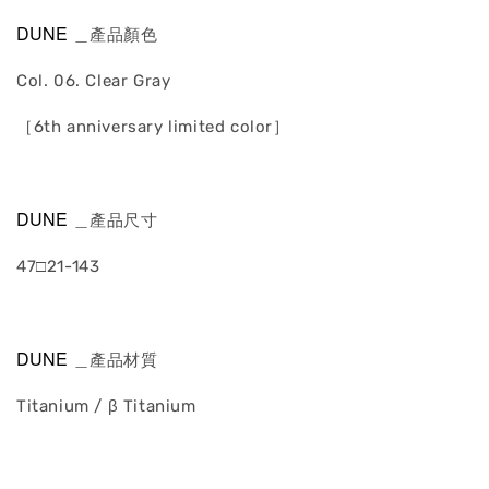
DUNE
＿產品顏色
Col. 06. Clear Gray
［6th anniversary limited color］
DUNE
＿產品尺寸
47□21-143
DUNE
＿產品材質
Titanium / β Titanium