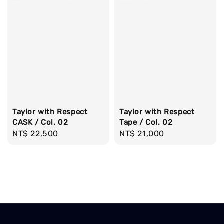
Taylor with Respect
Taylor with Respect
CASK / Col. 02
Tape / Col. 02
Regular
NT$ 22,500
Regular
NT$ 21,000
price
price