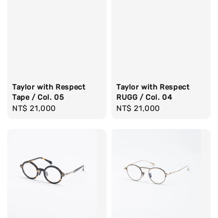
Taylor with Respect
Taylor with Respect
Tape / Col. 05
RUGG / Col. 04
Regular
NT$ 21,000
Regular
NT$ 21,000
price
price