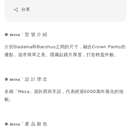
price
分享
♚ 𝐦𝐞𝐬𝐚 ¨ 型 號 介 紹
介於Diadema和Bacchus之間的尺寸，融合Crown Panto的
優點，追求簡單之美。隱藏起鏡片厚度，打造輕盈外貌。
♚ 𝐦𝐞𝐬𝐚 ¨ 設 計 理 念
名稱「Mesa」源於西班牙語，代表經過5000萬年風化的地
貌。
♚ 𝐦𝐞𝐬𝐚 ¨ 產 品 顏 色