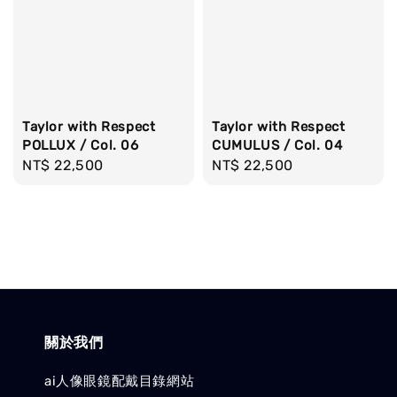
Taylor with Respect
Taylor with Respect
POLLUX / Col. 06
CUMULUS / Col. 04
Regular
NT$ 22,500
Regular
NT$ 22,500
price
price
關於我們
ai人像眼鏡配戴目錄網站