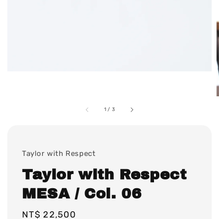
1
/
3
Taylor with Respect
Taylor with Respect
MESA / Col. 06
Regular
NT$ 22,500