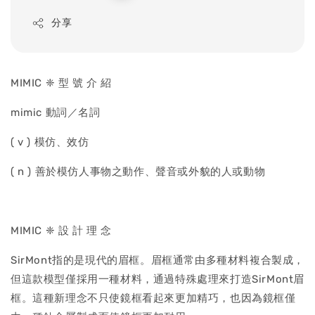
price
分享
MIMIC ❈ 型 號 介 紹
mimic 動詞／名詞
( v ) 模仿、效仿
( n ) 善於模仿人事物之動作、聲音或外貌的人或動物
MIMIC ❈ 設 計 理 念
SirMont指的是現代的眉框。眉框通常由多種材料複合製成，
但這款模型僅採用一種材料，通過特殊處理來打造SirMont眉
框。這種新理念不只使鏡框看起來更加精巧，也因為鏡框僅