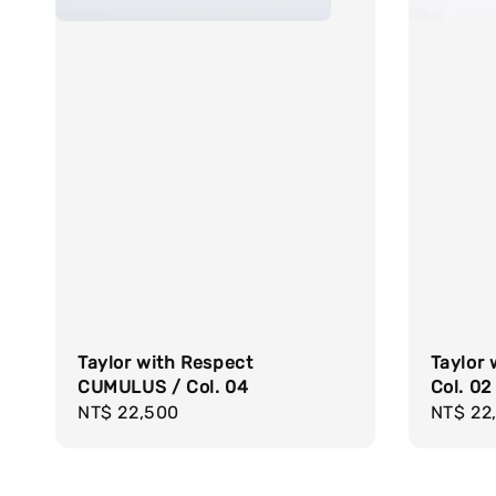
Taylor with Respect
Taylor 
CUMULUS / Col. 04
Col. 02
Regular
NT$ 22,500
Regula
NT$ 22
price
price