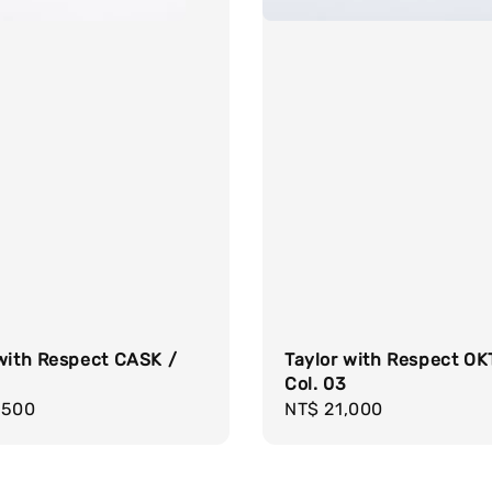
with Respect CASK /
Taylor with Respect OK
Col. 03
r
,500
Regular
NT$ 21,000
price