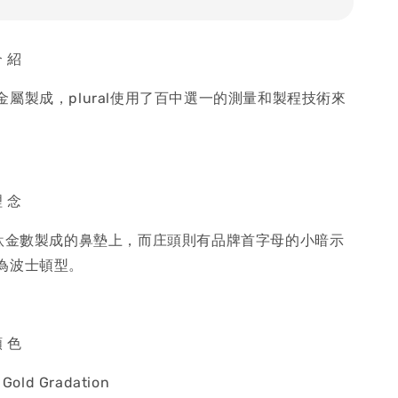
介 紹
屬製成，plural使用了百中選一的測量和製程技術來
理 念
在鈦金數製成的鼻墊上，而庄頭則有品牌首字母的小暗示
為波士頓型。
顏 色
& Gold Gradation