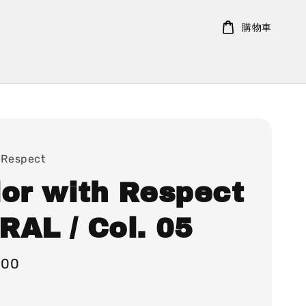
購物車
 Respect
lor with Respect
RAL / Col. 05
000