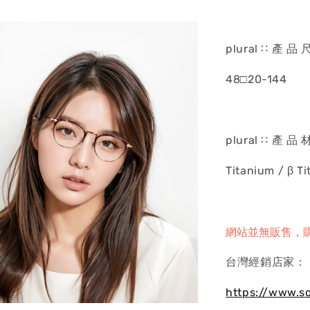
plural ∷ 產 品 
48□20-144
plural ∷ 產 品 
Titanium / β T
網站並無販售，
台灣經銷店家：
https://www.s