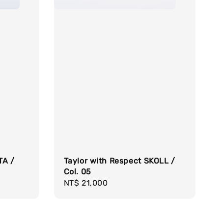
TA /
Taylor with Respect SKOLL /
Col. 05
Regular
NT$ 21,000
price