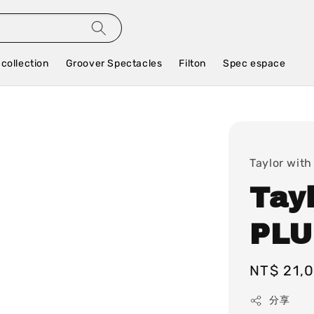
 collection
Groover Spectacles
Filton
Spec espace
Taylor with
Tay
PLU
Regular
NT$ 21,
price
分享