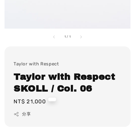
1
/
1
Taylor with Respect
Taylor with Respect
SKOLL / Col. 06
Regular
NT$ 21,000
price
分享