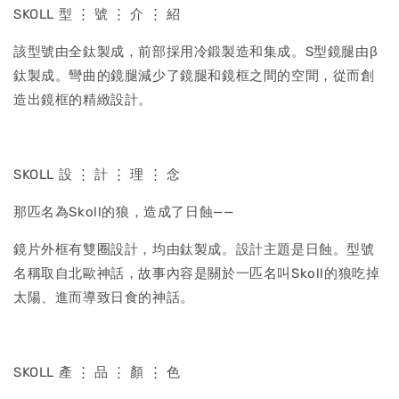
SKOLL 型 ⋮ 號 ⋮ 介 ⋮ 紹
該型號由全鈦製成，前部採用冷鍛製造和集成。S型鏡腿由β
鈦製成。彎曲的鏡腿減少了鏡腿和鏡框之間的空間，從而創
造出鏡框的精緻設計。
SKOLL 設 ⋮ 計 ⋮ 理 ⋮ 念
那匹名為Skoll的狼，造成了日蝕——
鏡片外框有雙圈設計，均由鈦製成。設計主題是日蝕。型號
名稱取自北歐神話，故事內容是關於一匹名叫Skoll的狼吃掉
太陽、進而導致日食的神話。
SKOLL 產 ⋮ 品 ⋮ 顏 ⋮ 色