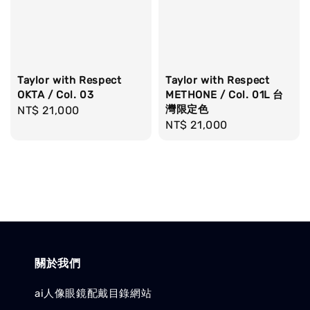
Taylor with Respect
Taylor with Respect
OKTA / Col. 03
METHONE / Col. 01L 台
灣限定色
Regular
NT$ 21,000
Regular
NT$ 21,000
price
price
關於我們
ai人像眼鏡配戴目錄網站