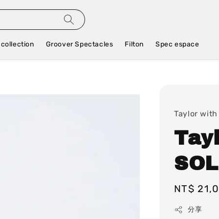
 collection
Groover Spectacles
Filton
Spec espace
Taylor with
Tay
SOLE
Regular
NT$ 21,
price
分享