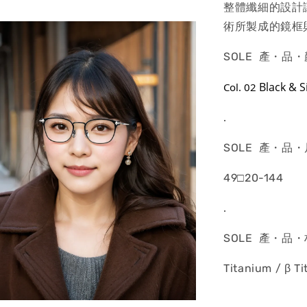
整體纖細的設計
術所製成的鏡框
SOLE 產・品
Black & S
Col. 02
.
SOLE 產・品
49□20-144
.
SOLE 產・品
Titanium / β T