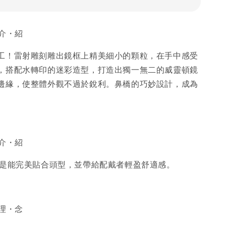
・介・紹
工！雷射雕刻雕出鏡框上精美細小的顆粒，在手中感受
，搭配水轉印的迷彩造型，打造出獨一無二的威靈頓鏡
邊緣，使整體外觀不過於銳利。鼻橋的巧妙設計，成為
・介・紹
則是能完美貼合頭型，並帶給配戴者輕盈舒適感。
・理・念