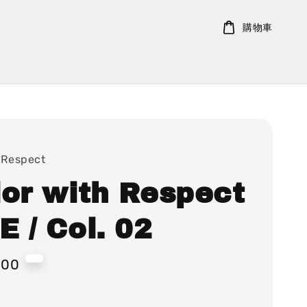
購物車
 Respect
lor with Respect
 / Col. 02
000