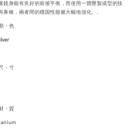
讓鏡身能有良好的前後平衡，而使用一體壓製成型的技
與鼻橋，兩者間的穩固性能被大幅地強化。.
・顏・色
ilver
・尺・寸
・材・質
itanium