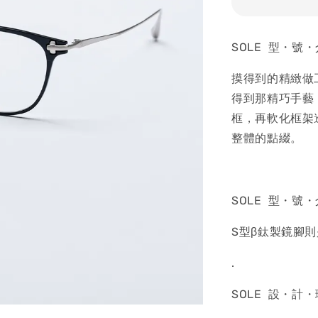
SOLE 型・號
摸得到的精緻做
得到那精巧手藝
框，再軟化框架
整體的點綴。
SOLE 型・號
S型β鈦製鏡腳
.
SOLE 設・計