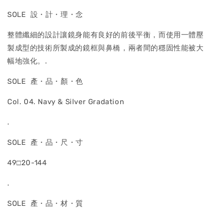
SOLE 設・計・理・念
整體纖細的設計讓鏡身能有良好的前後平衡，而使用一體壓
製成型的技術所製成的鏡框與鼻橋，兩者間的穩固性能被大
幅地強化。.
SOLE 產・品・顏・色
Col. 04. Navy & Silver Gradation
.
SOLE 產・品・尺・寸
49□20-144
.
SOLE 產・品・材・質