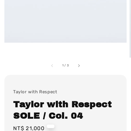
1
/
3
Taylor with Respect
Taylor with Respect
SOLE / Col. 04
Regular
NT$ 21,000