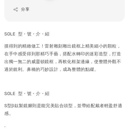
price
分享
SOLE 型・號・介・紹
摸得到的精緻做工！雷射雕刻雕出鏡框上精美細小的顆粒，
在手中感受得到那精巧手藝，搭配水轉印的迷彩造型，打造
出獨一無二的威靈頓鏡框，再軟化框架邊緣，使整體外觀不
過於銳利。鼻橋的巧妙設計，成為整體的點綴。
SOLE 型・號・介・紹
S型β鈦製鏡腳則是能完美貼合頭型，並帶給配戴者輕盈舒適
感。
.