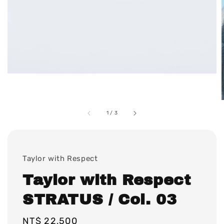
1
/
3
Taylor with Respect
Taylor with Respect
STRATUS / Col. 03
Regular
NT$ 22,500