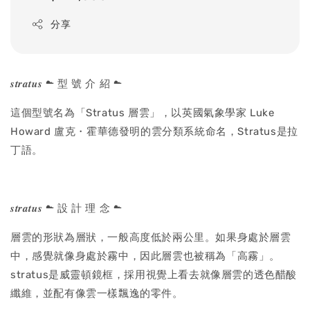
price
分享
𝒔𝒕𝒓𝒂𝒕𝒖𝒔 ☁ 型 號 介 紹 ☁
這個型號名為「Stratus 層雲」，以英國氣象學家 Luke
Howard 盧克・霍華德發明的雲分類系統命名，Stratus是拉
丁語。
𝒔𝒕𝒓𝒂𝒕𝒖𝒔 ☁ 設 計 理 念 ☁
層雲的形狀為層狀，一般高度低於兩公里。如果身處於層雲
中，感覺就像身處於霧中，因此層雲也被稱為「高霧」。
stratus是威靈頓鏡框，採用視覺上看去就像層雲的透色醋酸
纖維，並配有像雲一樣飄逸的零件。