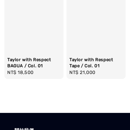
Taylor with Respect
Taylor with Respect
BAGUA / Col. 01
Tape / Col. 01
Regular
NT$ 18,500
Regular
NT$ 21,000
price
price