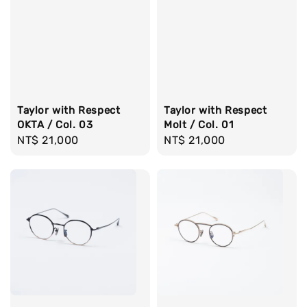
Taylor with Respect
Taylor with Respect
OKTA / Col. 03
Molt / Col. 01
Regular
NT$ 21,000
Regular
NT$ 21,000
price
price