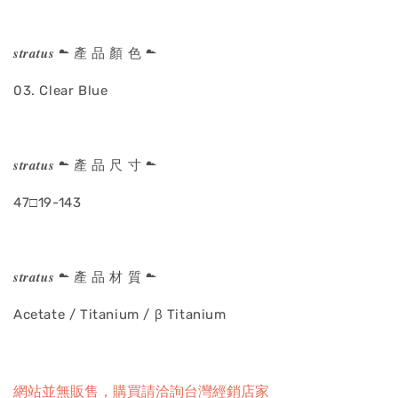
𝒔𝒕𝒓𝒂𝒕𝒖𝒔 ☁ 產 品 顏 色 ☁
03. Clear Blue
𝒔𝒕𝒓𝒂𝒕𝒖𝒔 ☁ 產 品 尺 寸 ☁
47□19-143
𝒔𝒕𝒓𝒂𝒕𝒖𝒔 ☁ 產 品 材 質 ☁
Acetate / Titanium / β Titanium
網站並無販售，購買請洽詢台灣經銷店家