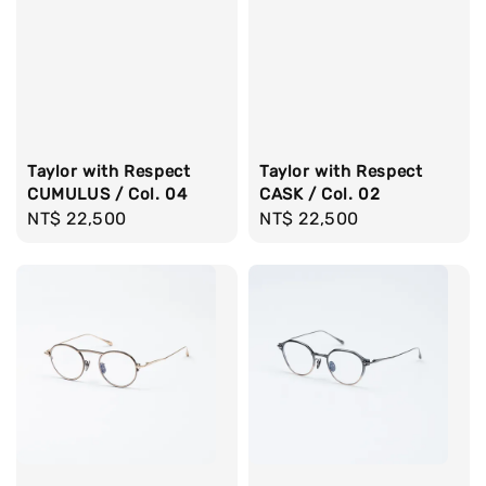
Taylor with Respect
Taylor with Respect
CUMULUS / Col. 04
CASK / Col. 02
Regular
NT$ 22,500
Regular
NT$ 22,500
price
price