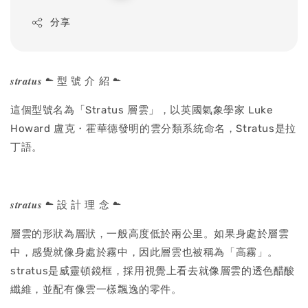
price
分享
𝒔𝒕𝒓𝒂𝒕𝒖𝒔 ☁ 型 號 介 紹 ☁
這個型號名為「Stratus 層雲」，以英國氣象學家 Luke
Howard 盧克・霍華德發明的雲分類系統命名，Stratus是拉
丁語。
𝒔𝒕𝒓𝒂𝒕𝒖𝒔 ☁ 設 計 理 念 ☁
層雲的形狀為層狀，一般高度低於兩公里。如果身處於層雲
中，感覺就像身處於霧中，因此層雲也被稱為「高霧」。
stratus是威靈頓鏡框，採用視覺上看去就像層雲的透色醋酸
纖維，並配有像雲一樣飄逸的零件。