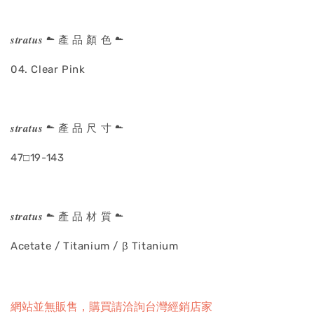
𝒔𝒕𝒓𝒂𝒕𝒖𝒔 ☁ 產 品 顏 色 ☁
04. Clear Pink
𝒔𝒕𝒓𝒂𝒕𝒖𝒔 ☁ 產 品 尺 寸 ☁
47□19-143
𝒔𝒕𝒓𝒂𝒕𝒖𝒔 ☁ 產 品 材 質 ☁
Acetate / Titanium / β Titanium
網站並無販售，購買請洽詢台灣經銷店家