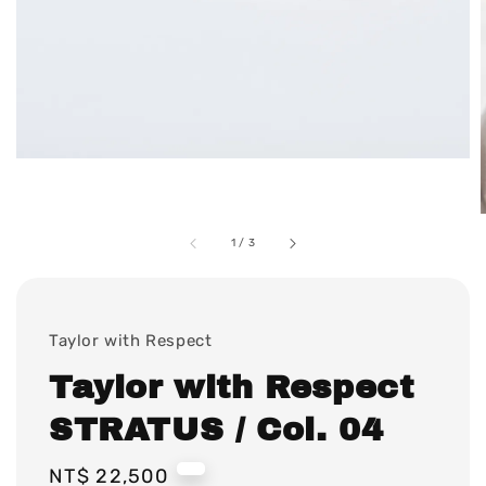
1
/
3
Taylor with Respect
Taylor with Respect
STRATUS / Col. 04
Regular
NT$ 22,500