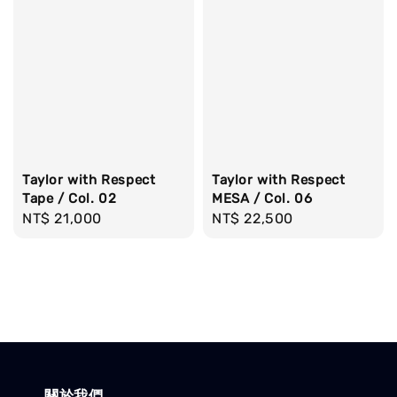
Taylor with Respect
Taylor with Respect
Tape / Col. 02
MESA / Col. 06
Regular
NT$ 21,000
Regular
NT$ 22,500
price
price
關於我們