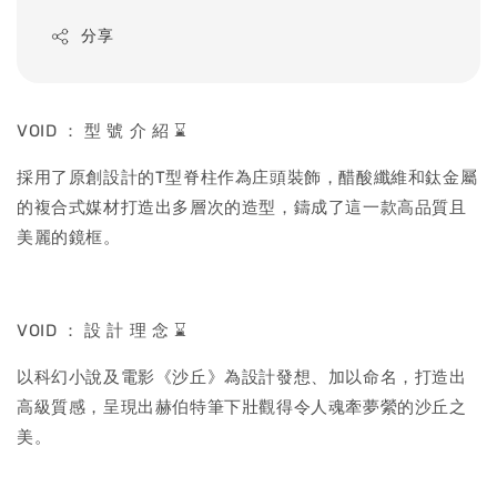
price
分享
VOID ： 型 號 介 紹 ⌛
採用了原創設計的T型脊柱作為庄頭裝飾，醋酸纖維和鈦金屬
的複合式媒材打造出多層次的造型，鑄成了這一款高品質且
美麗的鏡框。
VOID ： 設 計 理 念 ⌛
以科幻小說及電影《沙丘》為設計發想、加以命名，打造出
高級質感，呈現出赫伯特筆下壯觀得令人魂牽夢縈的沙丘之
美。