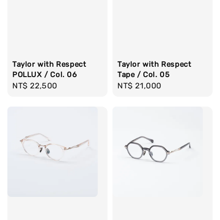
Taylor with Respect
Taylor with Respect
POLLUX / Col. 06
Tape / Col. 05
Regular
NT$ 22,500
Regular
NT$ 21,000
price
price