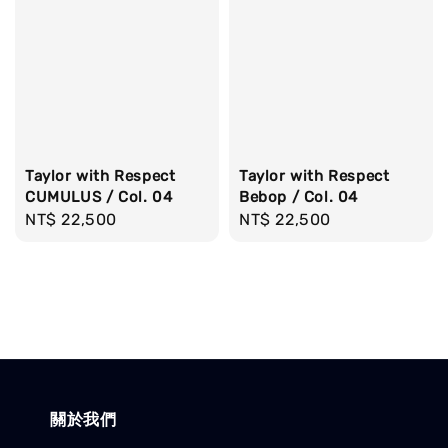
Taylor with Respect
Taylor with Respect
CUMULUS / Col. 04
Bebop / Col. 04
Regular
NT$ 22,500
Regular
NT$ 22,500
price
price
關於我們