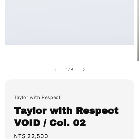
1
/
4
Taylor with Respect
Taylor with Respect
VOID / Col. 02
Regular
NT$ 22,500