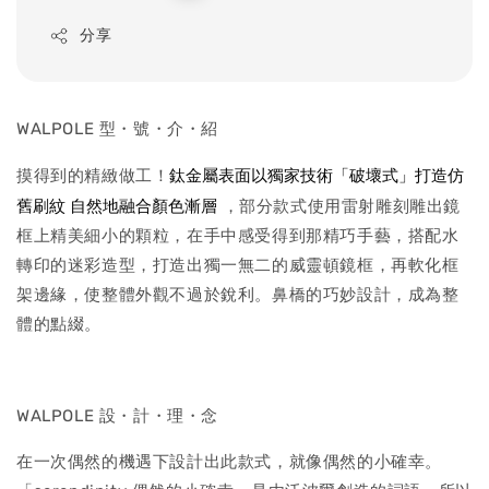
price
分享
WALPOLE 型・號・介・紹
鈦金屬表面以獨家技術「破壞式」打造仿
摸得到的精緻做工！
舊刷紋 自然地融合顏色漸層
，部分款式使用雷射雕刻雕出鏡
框上精美細小的顆粒，在手中感受得到那精巧手藝，搭配水
轉印的迷彩造型，打造出獨一無二的威靈頓鏡框，再軟化框
架邊緣，使整體外觀不過於銳利。鼻橋的巧妙設計，成為整
體的點綴。
WALPOLE 設・計・理・念
在一次偶然的機遇下設計出此款式，就像偶然的小確幸。