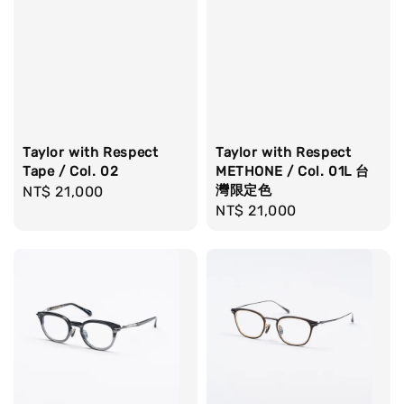
Taylor with Respect
Taylor with Respect
Tape / Col. 02
METHONE / Col. 01L 台
灣限定色
Regular
NT$ 21,000
Regular
NT$ 21,000
price
price