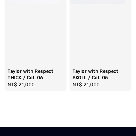
Taylor with Respect
Taylor with Respect
THICK / Col. 06
SKOLL / Col. 05
Regular
NT$ 21,000
Regular
NT$ 21,000
price
price