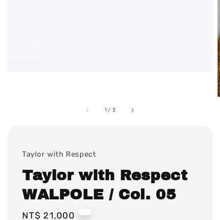
1
/
3
Taylor with Respect
Taylor with Respect
WALPOLE / Col. 05
Regular
NT$ 21,000